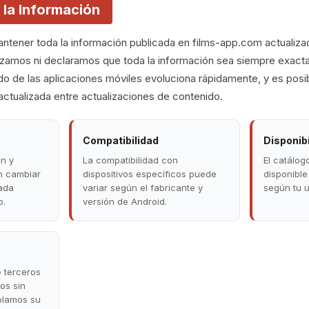
e la Información
tener toda la información publicada en films-app.com actualizad
izamos ni declaramos que toda la información sea siempre exacta
ndo de las aplicaciones móviles evoluciona rápidamente, y es posi
ctualizada entre actualizaciones de contenido.
Compatibilidad
Disponib
n y
La compatibilidad con
El catálog
n cambiar
dispositivos específicos puede
disponible
cada
variar según el fabricante y
según tu u
p.
versión de Android.
e terceros
os sin
rolamos su