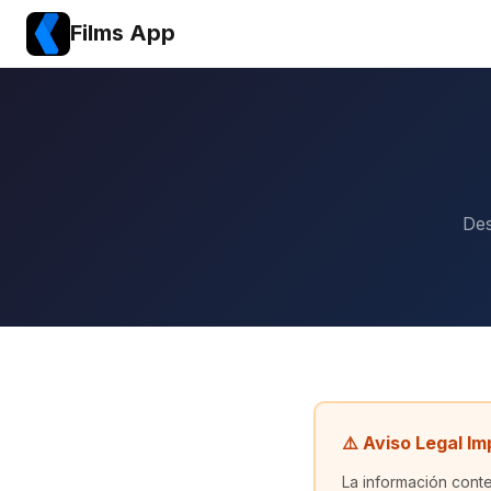
Films App
Des
⚠️ Aviso Legal I
La información conte