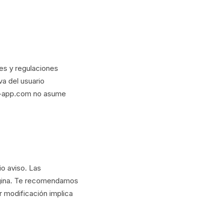
yes y regulaciones
va del usuario
lms-app.com no asume
o aviso. Las
ágina. Te recomendamos
r modificación implica