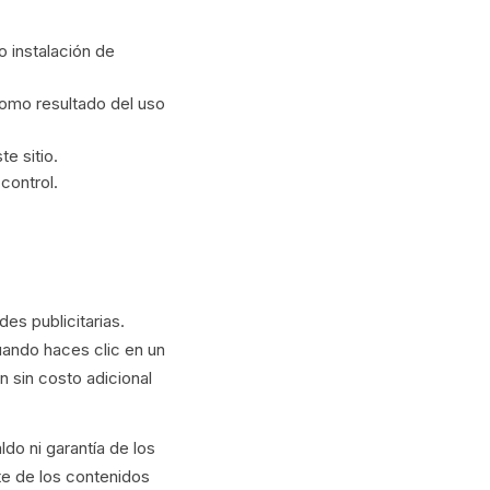
 instalación de
como resultado del uso
e sitio.
control.
s publicitarias.
uando haces clic en un
 sin costo adicional
ldo ni garantía de los
te de los contenidos