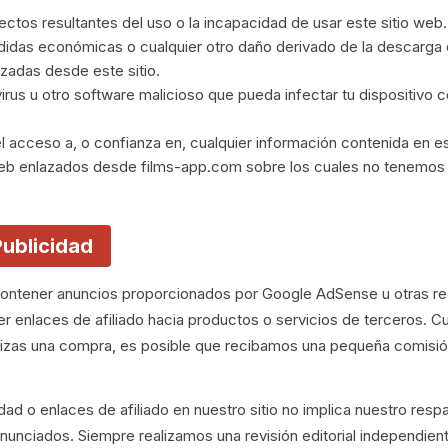
ectos resultantes del uso o la incapacidad de usar este sitio web.
didas económicas o cualquier otro daño derivado de la descarga o
zadas desde este sitio.
rus u otro software malicioso que pueda infectar tu dispositivo 
 acceso a, o confianza en, cualquier información contenida en est
web enlazados desde films-app.com sobre los cuales no tenemos 
Publicidad
ntener anuncios proporcionados por Google AdSense u otras rede
 enlaces de afiliado hacia productos o servicios de terceros. C
alizas una compra, es posible que recibamos una pequeña comisión
ad o enlaces de afiliado en nuestro sitio no implica nuestro respa
nunciados. Siempre realizamos una revisión editorial independien