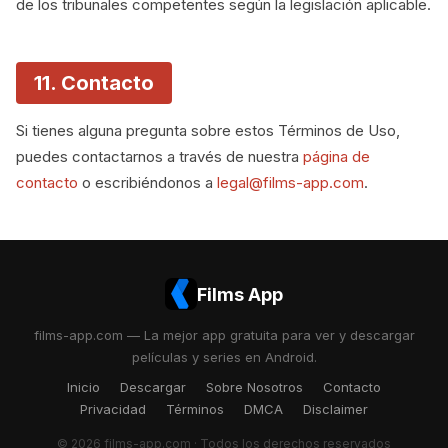
de los tribunales competentes según la legislación aplicable.
11. Contacto
Si tienes alguna pregunta sobre estos Términos de Uso,
puedes contactarnos a través de nuestra
página de
contacto
o escribiéndonos a
legal@films-app.com
.
Films App
films-app.com — La mejor app gratuita para ver y descargar
películas y series en Android.
Inicio
Descargar
Sobre Nosotros
Contacto
Privacidad
Términos
DMCA
Disclaimer
© 2026 films-app.com · Todos los derechos reservados